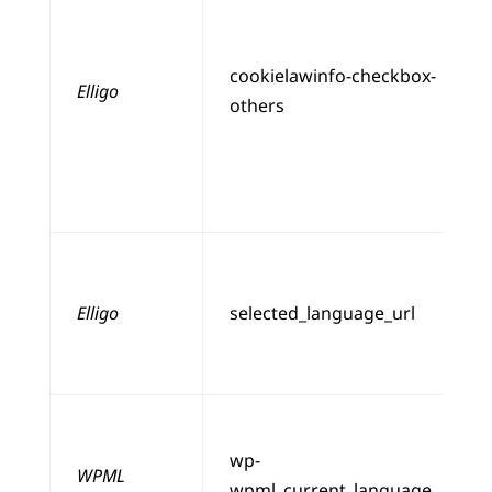
cookielawinfo-checkbox-
Elligo
others
Elligo
selected_language_url
wp-
WPML
wpml_current_language