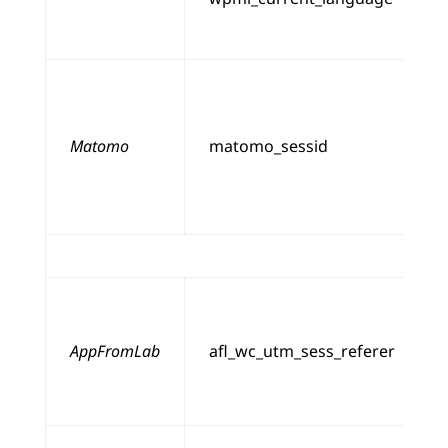
Matomo
matomo_sessid
Nich
AppFromLab
afl_wc_utm_sess_referer