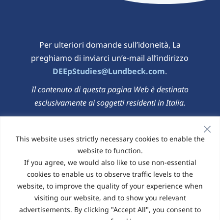
Per ulteriori domande sull’idoneità, La
preghiamo di inviarci un’e-mail all’indirizzo
DEEpStudies@Lundbeck.com
.
Il contenuto di questa pagina Web è destinato
esclusivamente ai soggetti residenti in Italia.
Informativa sulla privacy
|
Informativa sui
cookie
This website uses strictly necessary cookies to enable the
website to function.
© 2026 Sito Web gestito da Elligo Health Research
If you agree, we would also like to use non-essential
cookies to enable us to observe traffic levels to the
website, to improve the quality of your experience when
English - Australia
Français - France
visiting our website, and to show you relevant
Español - España
Latviešu valoda - Latvija
advertisements. By clicking "Accept All", you consent to